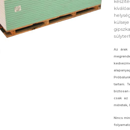
készíté
kíválóa
helység
külseje
gipszka
súlyter
Az árak 
Nagyítás
megrend
kedvezmé
alapanya
Próbálunk
tartani.
biztosan 
csak az 
méretek, 
Nincs min
folyamatos