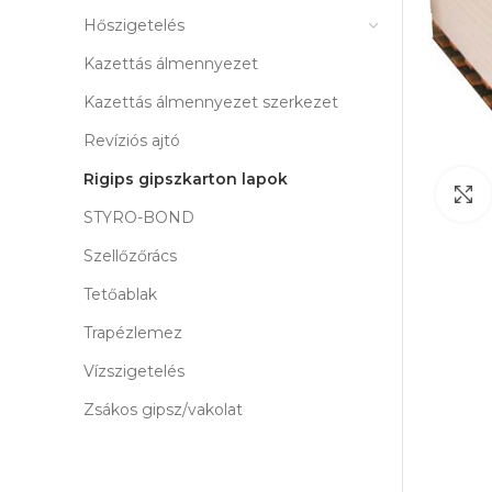
Hőszigetelés
Kazettás álmennyezet
Kazettás álmennyezet szerkezet
Revíziós ajtó
Rigips gipszkarton lapok
STYRO-BOND
Szellőzőrács
Tetőablak
Trapézlemez
Vízszigetelés
Zsákos gipsz/vakolat