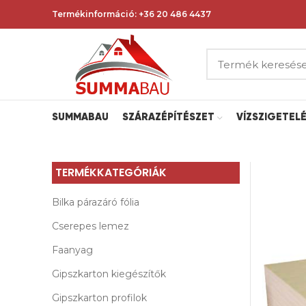
Termékinformáció:
+36 20 486 4437
SUMMABAU
SZÁRAZÉPÍTÉSZET
VÍZSZIGETEL
TERMÉKKATEGÓRIÁK
Bilka párazáró fólia
Cserepes lemez
Faanyag
Gipszkarton kiegészítők
Gipszkarton profilok