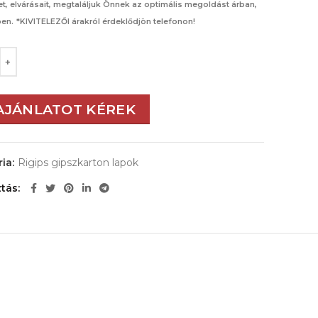
et, elvárásait, megtaláljuk Önnek az optimális megoldást árban,
en.
*KIVITELEZŐI árakról érdeklődjön telefonon!
AJÁNLATOT KÉREK
ia:
Rigips gipszkarton lapok
tás