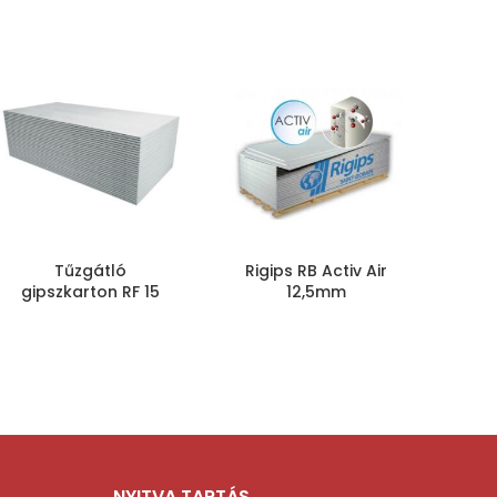
Tűzgátló
Rigips RB Activ Air
R
gipszkarton RF 15
12,5mm
gi
NYITVA TARTÁS