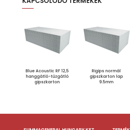
KAPCSOLÓDÓ TERMÉKEK
Blue Acoustic RF 12,5
Rigips normál
hanggátló-tűzgátló
gipszkarton lap
gipszkarton
9.5mm
SUMMAGENERAL HUNGARY KFT.
TERMÉK