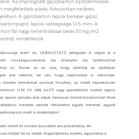
sére. Az impregnált gipszkarton építőlemezek
n megfelelőek párás, fokozottan nedves,
ekben. A gipszkarton lapok belseje gipsz,
 kartonpapír, lapok vastagsága 12.5 mm. A
rton fal nagy teherbírással (akár 50 kg /m2
helést) rendelkezik.
lakossági árak* és TÁJÉKOZTATÓ jellegűek! A végső ár a
elés visszaigazolásával lép érvénybe (és tartalmazhat
nyt is). Ennek az az oka, hogy jelenleg az építőipari
gok árai hetente, de van, hogy napközben is változnak.
 minden termékárat azonnal frissíteni, az oldalt naprakészen
 Telefonon (+36 20 486 4437) vagy ajánlatkérés esetén egész
az éppen aktuális árat adjuk, keressen minket bizalommal! Mivel
általános méretek vannak feltüntetve egyéb méretek, egyedi
lejtésképzés miatt is érdeklődjön!
den méret és minden beszállító ára prezentálva, de
an töltjük fel az oldalt. Árajánlatkérés esetén, egyeztetve a