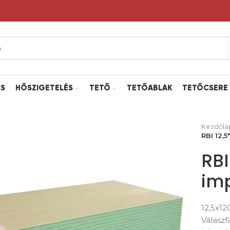
ÉS
HŐSZIGETELÉS
TETŐ
TETŐABLAK
TETŐCSERE
Kezdőla
RBI 12,
RBI
imp
12,5x1
Válaszf