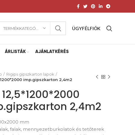
ÜGYFÉLFIÓK
TERMÉKKATEGÓRIA
ÁRLISTÁK
AJÁNLATKÉRÉS
p
Rigips gipszkarton lapok
5*1200*2000 imp.gipszkarton 2,4m2
 12,5*1200*2000
.gipszkarton 2,4m2
200x2000 mm
alak, falak, mennyezetburkolatok és tetőterek